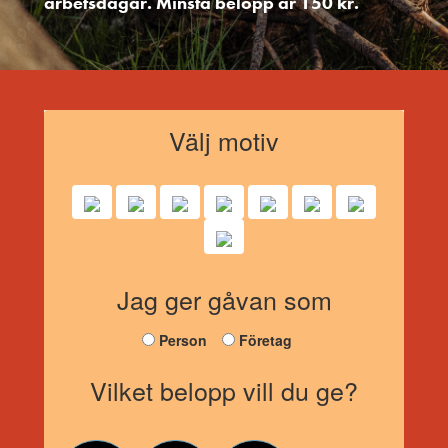
arbetsdagar. Minsta belopp är 150 kr.