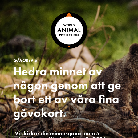
GÅVOBEVIS
Hedra minnet av
någon genom att ge
bort ett av våra fina
gåvokort.
Vi skickar din minnesgåva inom 5