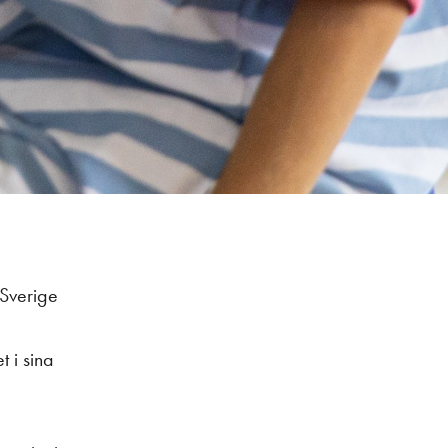
 Sverige
t i sina