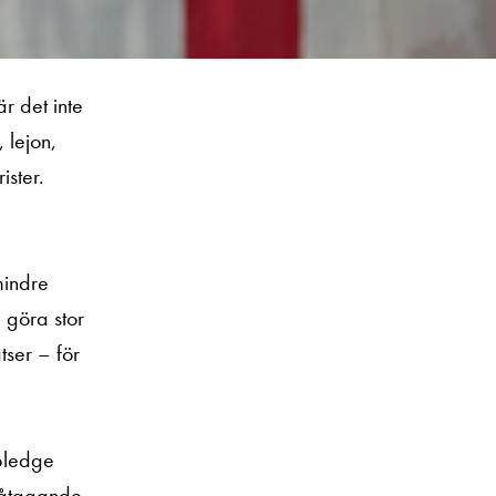
är det inte
 lejon,
ister.
mindre
i göra stor
atser – för
 pledge
tt åtagande