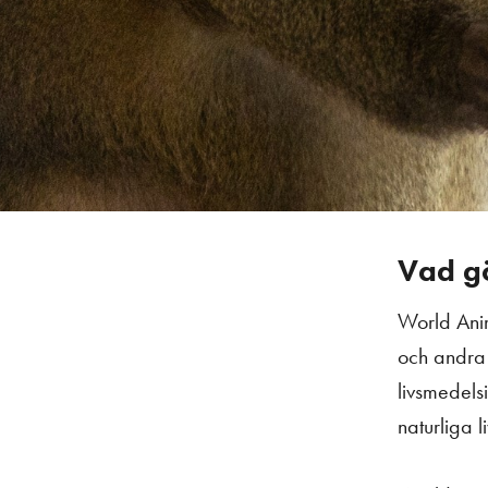
Vad gö
World Anim
och andra l
livsmedelsin
naturliga l