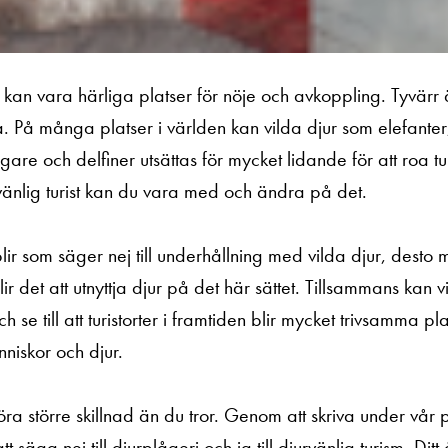
r kan vara härliga platser för nöje och avkoppling. Tyvärr 
la. På många platser i världen kan vilda djur som elefanter,
are och delfiner utsättas för mycket lidande för att roa tur
änlig turist kan du vara med och ändra på det.
 blir som säger nej till underhållning med vilda djur, desto 
ir det att utnyttja djur på det här sättet. Tillsammans kan v
ch se till att turistorter i framtiden blir mycket trivsamma pl
iskor och djur.
ra större skillnad än du tror. Genom att skriva under vår
tt säga nej till djurplågeri och ja till djurvänlig turism. Di