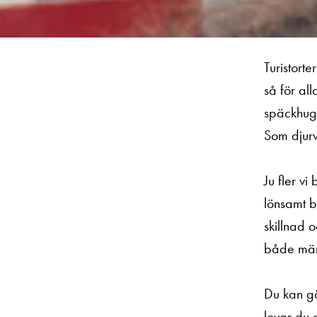
Turistorte
så för al
späckhugg
Som djurv
Ju fler vi
lönsamt bl
skillnad o
både männ
Du kan gö
lovar du a