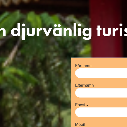
n djurvänlig turis